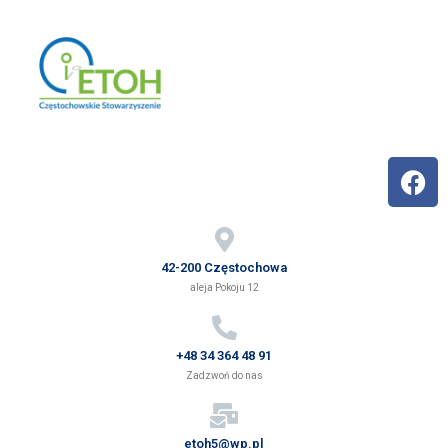
42-200 Częstochowa
aleja Pokoju 12
+48 34 364 48 91
Zadzwoń do nas
etoh5@wp.pl