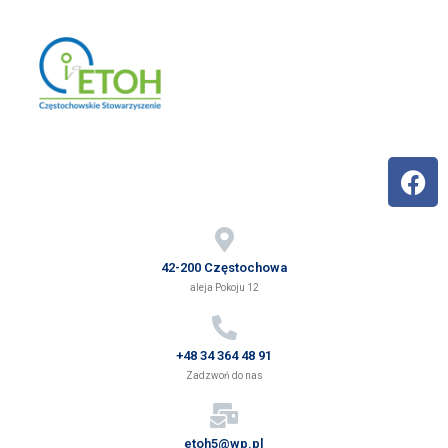
42-200 Częstochowa
aleja Pokoju 12
+48 34 364 48 91
Zadzwoń do nas
etoh5@wp.pl