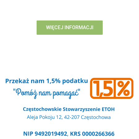
DOŚWIADCZYŁY PRZEMOCY LUB POWAŻNEGO
KRYZYSU
WIĘCEJ INFORMACJI